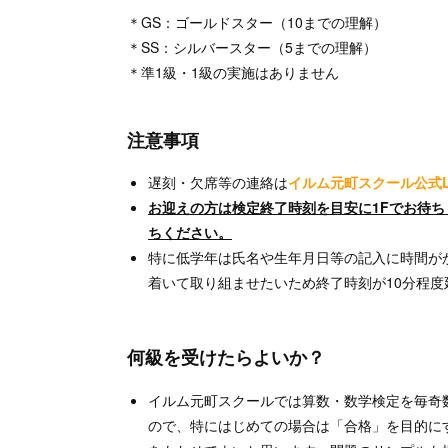
＊GS：ゴールドスター（10までの理解）
＊SS：シルバースター（5までの理解）
＊準1級・1級の実施はありません
注意事項
遅刻・欠席等の連絡は
イルム元町スクール公式L
お迎えの方は検定終了時刻を目安に1Fでお待
ちください。
特に低学年は氏名や生年月日等の記入に時間が
着いて取り組ませたいため終了時刻が10分程
何級を受けたらよいか？
イルム元町スクールでは算数・数学検定を毎奇
ので、特にはじめての場合は「合格」を目的に