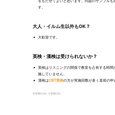
をもたせてよいと思います。問題のサンプルも
す。
大人・イルム生以外もOK？
大歓迎です。
英検・漢検は受けられないか？
英検はリスニングの関係で教室を占有する時間
施していません。
漢検は
CBT受検
の方が実施回数が多く直前の申
中学部
(
134
)
小学部
(
75
)