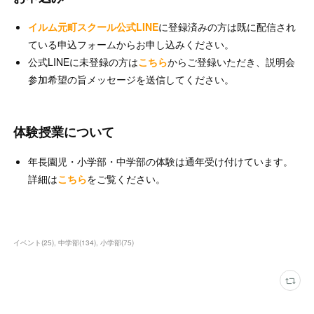
イルム元町スクール公式LINE
に登録済みの方は既に配信され
ている申込フォームからお申し込みください。
公式LINEに未登録の方は
こちら
からご登録いただき、説明会
参加希望の旨メッセージを送信してください。
体験授業について
年長園児・小学部・中学部の体験は通年受け付けています。
詳細は
こちら
をご覧ください。
イベント
(
25
)
中学部
(
134
)
小学部
(
75
)