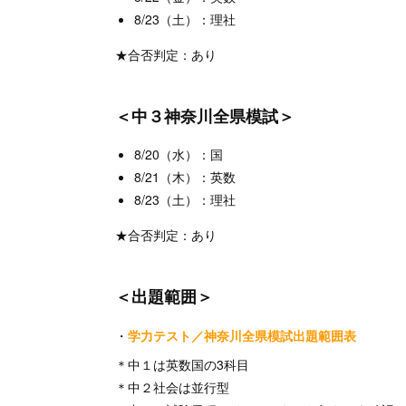
8/23（土）：理社
★合否判定：あり
＜中３神奈川全県模試＞
8/20（水）：国
8/21（木）：英数
8/23（土）：理社
★合否判定：あり
＜出題範囲＞
・
学力テスト／神奈川全県模試出題範囲表
＊中１は英数国の3科目
＊中２社会は並行型