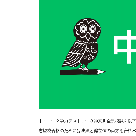
中１・中２学力テスト、中３神奈川全県模試を以
志望校合格のためには成績と偏差値の両方を合格