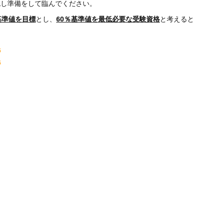
認し準備をして臨んでください。
基準値を目標
とし、
60％基準値を最低必要な受験資格
と考えると
6
6