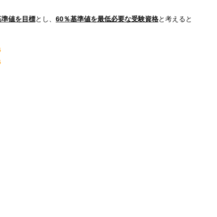
基準値を目標
とし、
60％基準値を最低必要な受験資格
と考えると
6
6