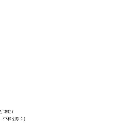
力と運動）
リ、中和を除く］