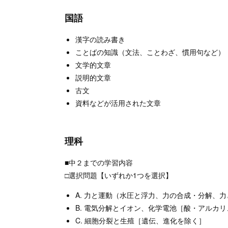
国語
漢字の読み書き
ことばの知識（文法、ことわざ、慣用句など）
文学的文章
説明的文章
古文
資料などが活用された文章
理科
■中２までの学習内容
□選択問題【いずれか1つを選択】
A. 力と運動（水圧と浮力、力の合成・分解、
B. 電気分解とイオン、化学電池［酸・アルカ
C. 細胞分裂と生殖［遺伝、進化を除く］