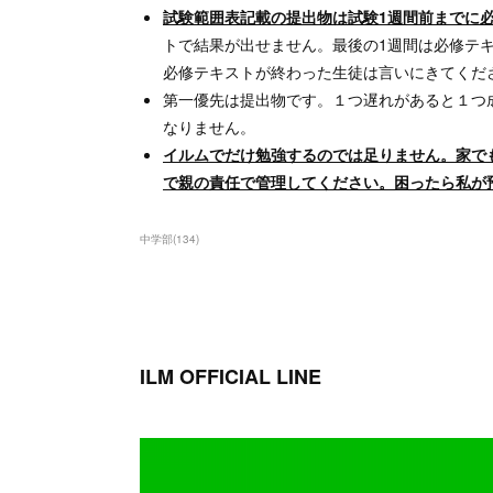
試験範囲表記載の提出物は試験1週間前までに
トで結果が出せません。最後の1週間は必修テ
必修テキストが終わった生徒は言いにきてくだ
第一優先は提出物です。１つ遅れがあると１つ
なりません。
イルムでだけ勉強するのでは足りません。家で
で親の責任で管理してください。困ったら私が
中学部
(
134
)
ILM OFFICIAL LINE