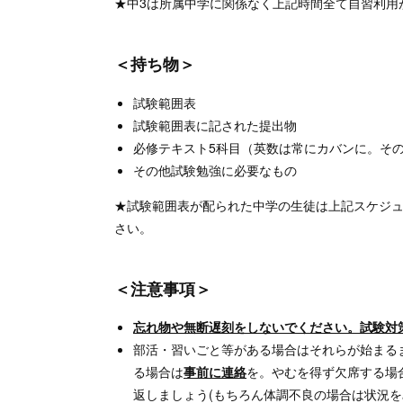
★中3は所属中学に関係なく上記時間全て自習利用
＜持ち物＞
試験範囲表
試験範囲表に記された提出物
必修テキスト5科目（英数は常にカバンに。その
その他試験勉強に必要なもの
★試験範囲表が配られた中学の生徒は上記スケジ
さい。
＜注意事項＞
忘れ物や無断遅刻をしないでください。試験対
部活・習いごと等がある場合はそれらが始まる
る場合は
事前に連絡
を。やむを得ず欠席する場
返しましょう(もちろん体調不良の場合は状況を