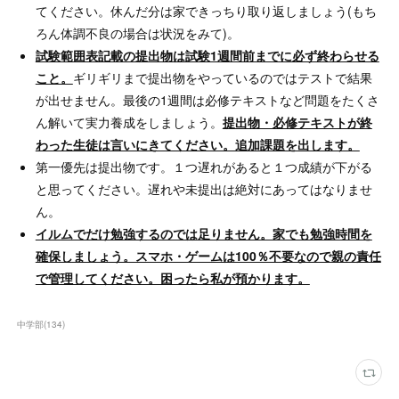
てください。休んだ分は家できっちり取り返しましょう(もち
ろん体調不良の場合は状況をみて)。
試験範囲表記載の提出物は試験1週間前までに必ず終わらせる
こと。
ギリギリまで提出物をやっているのではテストで結果
が出せません。最後の1週間は必修テキストなど問題をたくさ
ん解いて実力養成をしましょう。
提出物・必修テキストが終
わった生徒は言いにきてください。追加課題を出します。
第一優先は提出物です。１つ遅れがあると１つ成績が下がる
と思ってください。遅れや未提出は絶対にあってはなりませ
ん。
イルムでだけ勉強するのでは足りません。家でも勉強時間を
確保しましょう。スマホ・ゲームは100％不要なので親の責任
で管理してください。困ったら私が預かります。
中学部
(
134
)