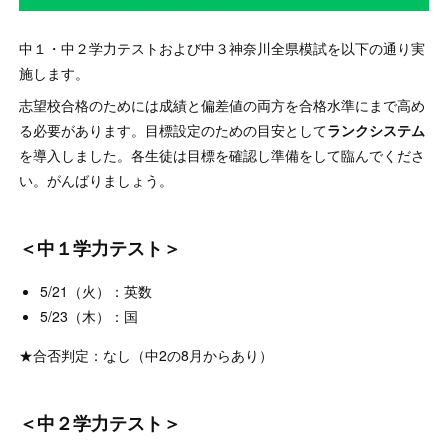
中１・中２学力テストおよび中３神奈川全県模試を以下の通り実
施します。
志望校合格のためには成績と偏差値の両方を合格水準にまで高め
る必要があります。目標設定のための目安として
ランクシステム
を導入しました。各生徒は目標を確認し準備をして臨んでくださ
い。がんばりましょう。
＜中１学力テスト＞
5/21（火）：英数
5/23（木）：国
★合否判定：なし（中2の8月からあり）
＜中２学力テスト＞