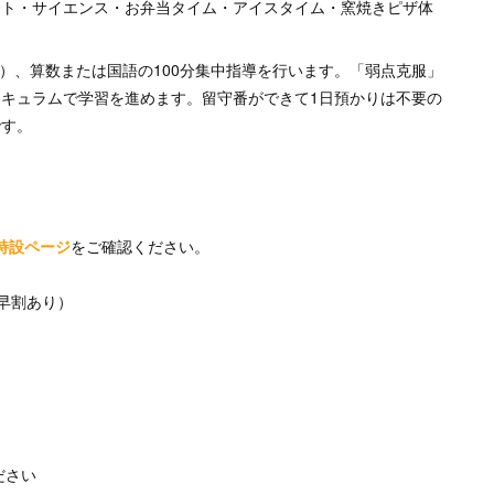
ート・サイエンス・お弁当タイム・アイスタイム・窯焼きピザ体
間）、算数または国語の100分集中指導を行います。「弱点克服」
キュラムで学習を進めます。留守番ができて1日預かりは不要の
です。
特設ページ
をご確認ください。
で早割あり）
ださい