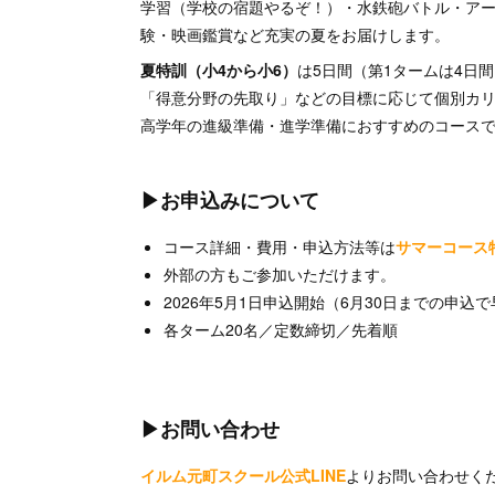
学習（学校の宿題やるぞ！）・水鉄砲バトル・ア
験・映画鑑賞など充実の夏をお届けします。
夏特訓（小4から小6）
は5日間（第1タームは4日
「得意分野の先取り」などの目標に応じて個別カリ
高学年の進級準備・進学準備におすすめのコース
▶お申込みについて
コース詳細・費用・申込方法等は
サマーコース
外部の方もご参加いただけます。
2026年5月1日申込開始（6月30日までの申込
各ターム20名／定数締切／先着順
▶お問い合わせ
イルム元町スクール公式LINE
よりお問い合わせく