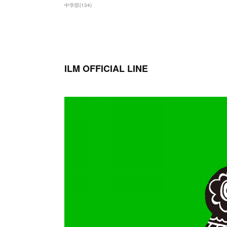
中学部
(
134
)
ILM OFFICIAL LINE