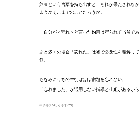
約束という言葉を持ち出すと、それが果たされな
まうがそこまでのことだろうか。
「自分が＜守れ＞と言った約束は守られて当然で
あと多くの場合「忘れた」は嘘で必要性を理解し
任。
ちなみにうちの生徒はほぼ宿題を忘れない。
「忘れました」が通用しない指導と仕組があるか
中学部
(
134
)
小学部
(
75
)