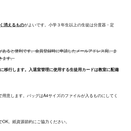
く消えるもの
がよいです。小学３年生以上の生徒は分度器・定
があると便利です。会員登録時に申請したメールアドレス宛、ま
きます。
iruに移行します。入退室管理に使用する生徒用カードは教室に配備
で用意します。バッグはA4サイズのファイルが入るものにしてく
でOK。紙資源節約にご協力ください。