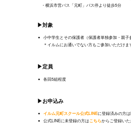
・横浜市営バス「元町」バス停より徒歩5分
▶対象
小中学生とその保護者（保護者単独参加・親子参
＊イルムにお通いでない方もご参加いただけま
▶定員
各回5組程度
▶お申込み
イルム元町スクール公式LINE
に登録済みの方は
公式LINEに未登録の方は
こちら
からご登録いた